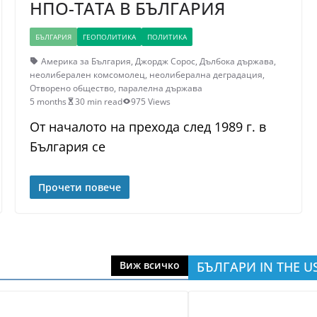
НПО-ТАТА В БЪЛГАРИЯ
БЪЛГАРИЯ
ГЕОПОЛИТИКА
ПОЛИТИКА
Америка за България
,
Джордж Сорос
,
Дълбока държава
,
неолиберален комсомолец
,
неолиберална деградация
,
Отворено общество
,
паралелна държава
5 months
30 min read
975 Views
От началото на прехода след 1989 г. в
България се
Прочети повече
БЪЛГАРИ IN THE U
Виж всичко