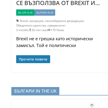
СЕ ВЪЗПОЛЗВА ОТ BREXIT И…
BG LIFE В UK
БЪЛГАРИ В UK
Brexit
,
миграция
,
неолиберална деградация
,
Обединено кралство
,
суверенитет
3 months
26 min read
170 Views
Brexit не е грешка като исторически
замисъл. Той е политически
Прочети повече
БЪЛГАРИ IN THE UK