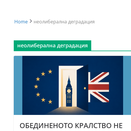
Home
неолиберална деградация
неолиберална деградация
ОБЕДИНЕНОТО КРАЛСТВО НЕ