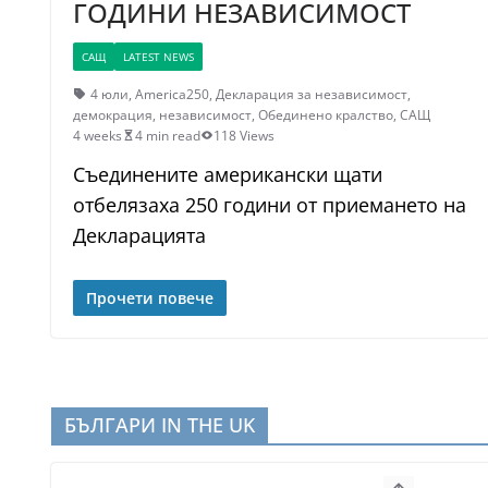
ГОДИНИ НЕЗАВИСИМОСТ
САЩ
LATEST NEWS
4 юли
,
America250
,
Декларация за независимост
,
демокрация
,
независимост
,
Обединено кралство
,
САЩ
4 weeks
4 min read
118 Views
Съединените американски щати
отбелязаха 250 години от приемането на
Декларацията
Прочети повече
БЪЛГАРИ IN THE UK