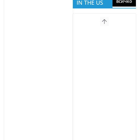
всичко
IN THE US