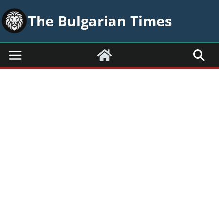
Skip
The Bulgarian Times
to
content