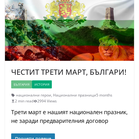
ЧЕСТИТ ТРЕТИ МАРТ, БЪЛГАРИ!
БЪЛГАРИЯ
ИСТОРИЯ
национални герои
,
Национални празници
5 months
2 min read
2994 Views
Трети март е нашият национален празник,
не заради предварителния договор
Прочети повече