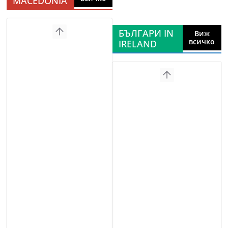
MACEDONIA
БЪЛГАРИ IN
Виж
всичко
IRELAND