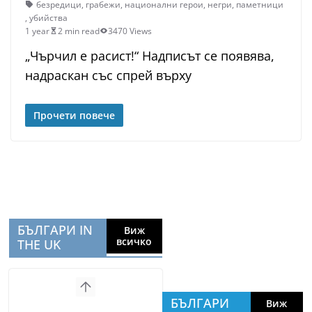
безредици
,
грабежи
,
национални герои
,
негри
,
паметници
,
убийства
1 year
2 min read
3470 Views
„Чърчил е расист!“ Надписът се появява,
надраскан със спрей върху
Прочети повече
БЪЛГАРИ IN
Виж
всичко
THE UK
БЪЛГАРИ
Виж