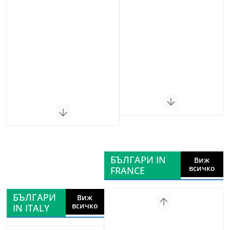
БЪЛГАРИ IN
Виж
всичко
FRANCE
БЪЛГАРИ
Виж
всичко
IN ITALY