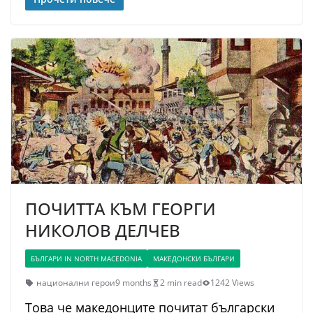
ПОЧИТТА КЪМ ГЕОРГИ
НИКОЛОВ ДЕЛЧЕВ
БЪЛГАРИ IN NORTH MACEDONIA
МАКЕДОНСКИ БЪЛГАРИ
национални герои
9 months
2 min read
1242 Views
Това че македонците почитат български