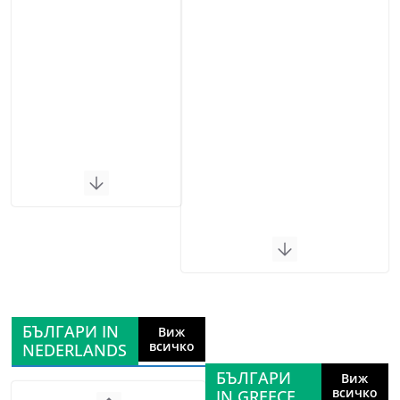
БЪЛГАРИ IN
Виж
всичко
NEDERLANDS
БЪЛГАРИ
Виж
всичко
IN GREECE