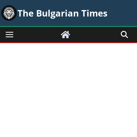
Skip
The Bulgarian Times
to
content