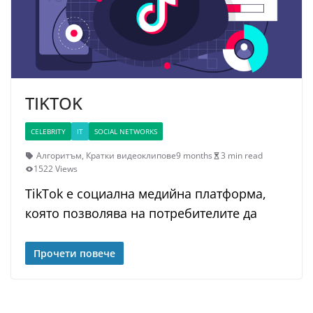
TIKTOK
CELEBRITY
IT
SOCIAL NETWORKS
Алгоритъм
,
Кратки видеоклипове
9 months
3 min read
1522 Views
TikTok е социална медийна платформа,
която позволява на потребителите да
Прочети повече