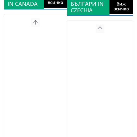
всичко
IN CANADA
БЪЛГАРИ IN
Виж
всичко
CZECHIA