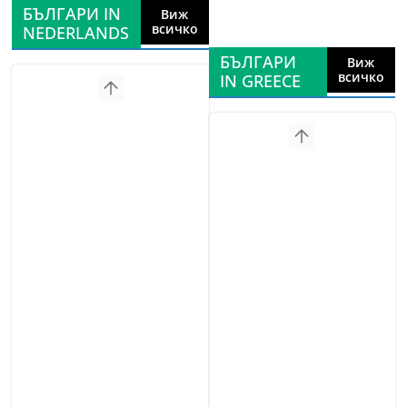
БЪЛГАРИ IN
Виж
всичко
NEDERLANDS
БЪЛГАРИ
Виж
всичко
IN GREECE