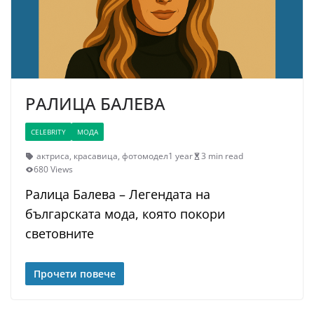
РАЛИЦА БАЛЕВА
CELEBRITY
МОДА
актриса
,
красавица
,
фотомодел
1 year
3 min read
680 Views
Ралица Балева – Легендата на
българската мода, която покори
световните
Прочети повече