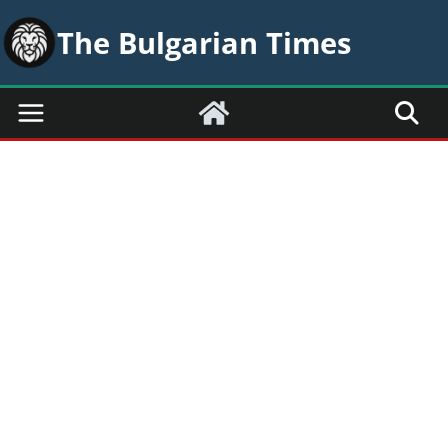
Skip
The Bulgarian Times
to
content