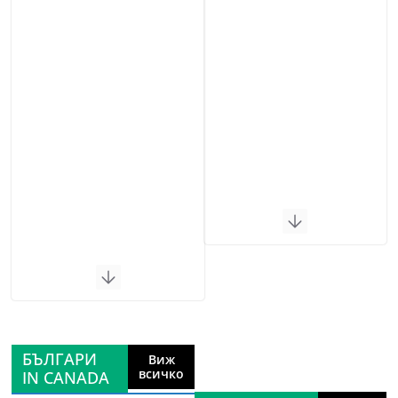
БЪЛГАРИ
Виж
всичко
IN CANADA