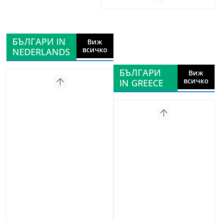
БЪЛГАРИ IN
Виж
всичко
NEDERLANDS
БЪЛГАРИ
Виж
всичко
IN GREECE