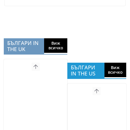
БЪЛГАРИ IN
Виж
всичко
THE UK
БЪЛГАРИ
Виж
всичко
IN THE US