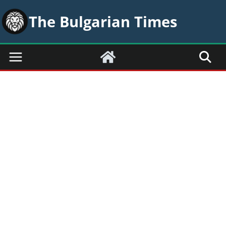
Skip
The Bulgarian Times
to
content