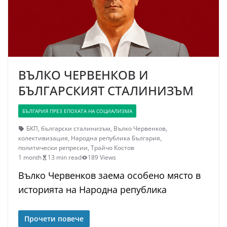
ВЪЛКО ЧЕРВЕНКОВ И
БЪЛГАРСКИЯТ СТАЛИНИЗЪМ
БЪЛГАРИЯ ПРЕЗ ЕПОХАТА НА СОЦИАЛИЗМА
БКП
,
български сталинизъм
,
Вълко Червенков
,
колективизация
,
Народна република България
,
политически репресии
,
Трайчо Костов
1 month
13 min read
189 Views
Вълко Червенков заема особено място в
историята на Народна република
Прочети повече