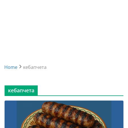
Home
кебапчета
кебапчета