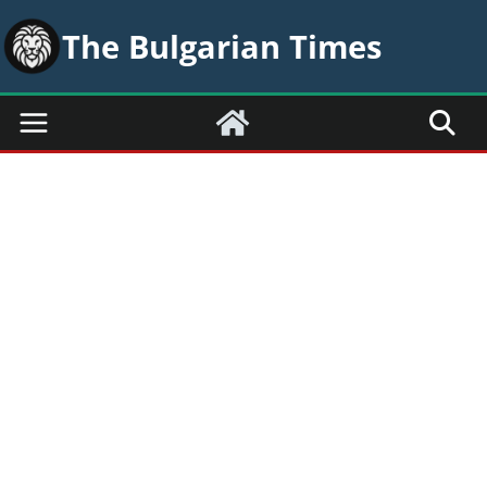
Skip
The Bulgarian Times
to
content