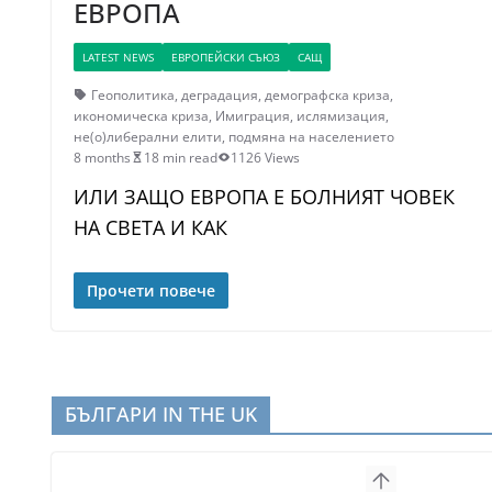
ЕВРОПА
LATEST NEWS
ЕВРОПЕЙСКИ СЪЮЗ
САЩ
Геополитика
,
деградация
,
демографска криза
,
икономическа криза
,
Имиграция
,
ислямизация
,
не(о)либерални елити
,
подмяна на населението
8 months
18 min read
1126 Views
ИЛИ ЗАЩО ЕВРОПА Е БОЛНИЯТ ЧОВЕК
НА СВЕТА И КАК
Прочети повече
БЪЛГАРИ IN THE UK