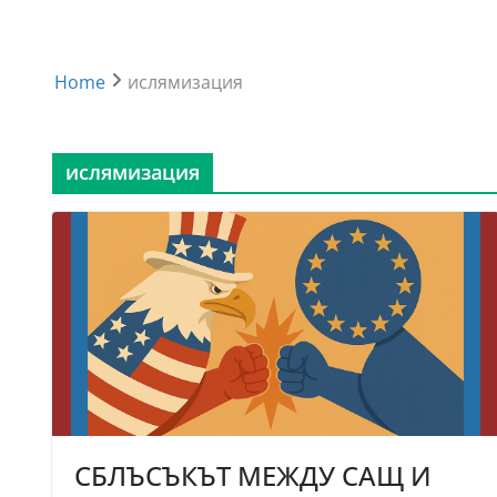
Home
ислямизация
ислямизация
СБЛЪСЪКЪТ МЕЖДУ САЩ И