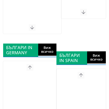
БЪЛГАРИ IN
Виж
всичко
GERMANY
БЪЛГАРИ
Виж
всичко
IN SPAIN