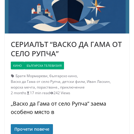
СЕРИАЛЪТ “ВАСКО ДА ГАМА ОТ
СЕЛО РУПЧА”
КИНО
БЪЛГАРСКА ТЕЛЕВИЗИЯ
Братя Мормареви
,
българско кино
,
Васко да Гама от село Рупча
,
детски филм
,
Иван Ласкин
,
морска мечта
,
порастване.
,
приключение
2 months
17 min read
242 Views
„Васко да Гама от село Рупча“ заема
особено място в
Прочети повече