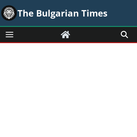
Skip
The Bulgarian Times
to
content