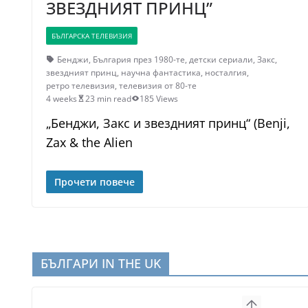
ЗВЕЗДНИЯТ ПРИНЦ”
БЪЛГАРСКА ТЕЛЕВИЗИЯ
Бенджи
,
България през 1980-те
,
детски сериали
,
Закс
,
звездният принц
,
научна фантастика
,
носталгия
,
ретро телевизия
,
телевизия от 80-те
4 weeks
23 min read
185 Views
„Бенджи, Закс и звездният принц“ (Benji,
Zax & the Alien
Прочети повече
БЪЛГАРИ IN THE UK