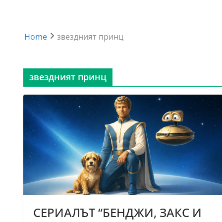
Home
звездният принц
звездният принц
СЕРИАЛЪТ “БЕНДЖИ, ЗАКС И