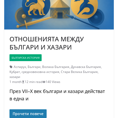
ОТНОШЕНИЯТА МЕЖДУ
БЪЛГАРИ И ХАЗАРИ
БЪЛГАРСКА ИСТОРИЯ
Аспарух
,
Българи
,
Волжка България
,
Дунавска България
,
Кубрат
,
средновековна история
,
Стара Велика България
,
хазари
1 month
12 min read
140 Views
През VII–X век българи и хазари действат
в една и
Прочети повече