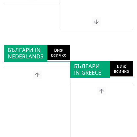
БЪЛГАРИ IN
Виж
всичко
NEDERLANDS
БЪЛГАРИ
Виж
всичко
IN GREECE