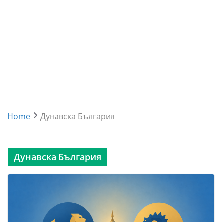
Home
Дунавска България
Дунавска България