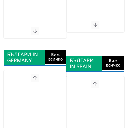
БЪЛГАРИ IN
Виж
всичко
GERMANY
БЪЛГАРИ
Виж
всичко
IN SPAIN