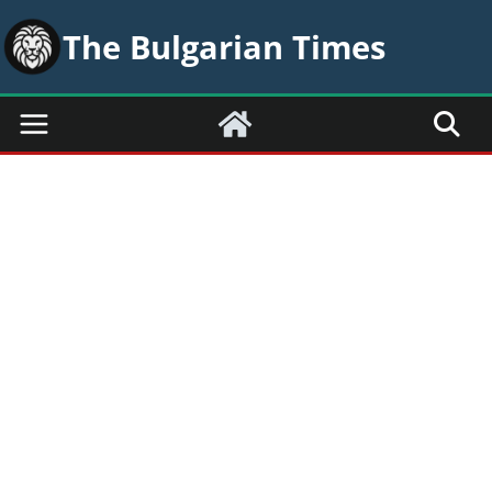
Skip
The Bulgarian Times
to
content