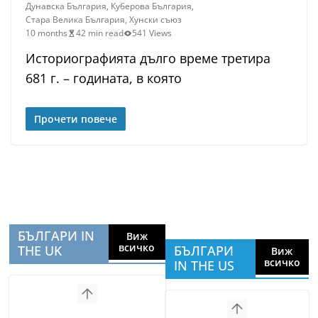
Дунавска България
,
Куберова България
,
Стара Велика България
,
Хунски съюз
10 months
42 min read
541 Views
Историографията дълго време третира
681 г. – годината, в която
Прочети повече
БЪЛГАРИ IN
Виж
всичко
THE UK
БЪЛГАРИ
Виж
всичко
IN THE US