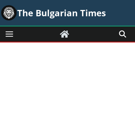
Skip
The Bulgarian Times
to
content