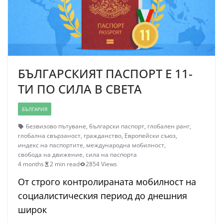
БЪЛГАРСКИЯТ ПАСПОРТ Е 11-
ТИ ПО СИЛА В СВЕТА
БЪЛГАРИЯ
безвизово пътуване
,
български паспорт
,
глобален ранг
,
глобална свързаност
,
гражданство
,
Европейски съюз
,
индекс на паспортите
,
международна мобилност
,
свобода на движение
,
сила на паспорта
4 months
2 min read
2854 Views
От строго контролираната мобилност на
социалистическия период до днешния
широк