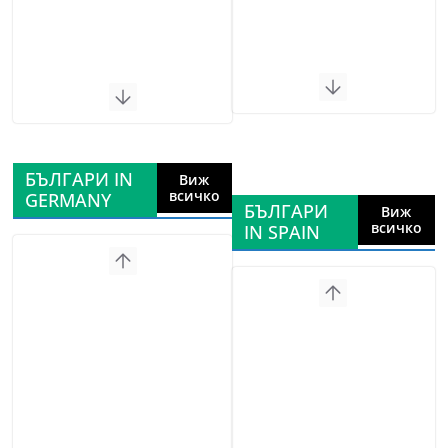
БЪЛГАРИ IN
Виж
всичко
GERMANY
БЪЛГАРИ
Виж
всичко
IN SPAIN