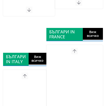
БЪЛГАРИ IN
Виж
всичко
FRANCE
БЪЛГАРИ
Виж
всичко
IN ITALY