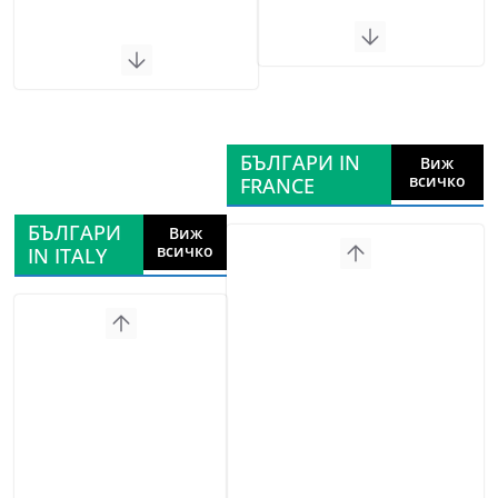
БЪЛГАРИ IN
Виж
всичко
FRANCE
БЪЛГАРИ
Виж
всичко
IN ITALY