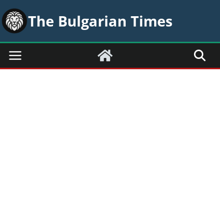
Skip
The Bulgarian Times
to
content