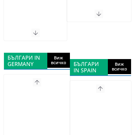
БЪЛГАРИ IN
Виж
всичко
GERMANY
БЪЛГАРИ
Виж
всичко
IN SPAIN