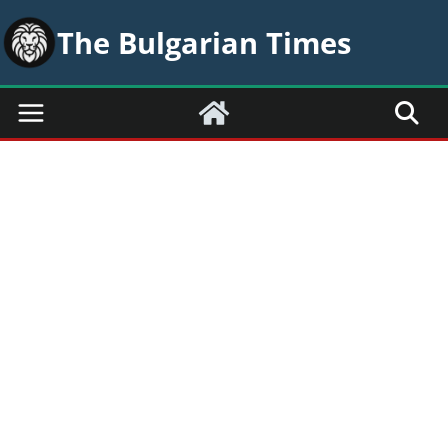
Skip
The Bulgarian Times
to
content