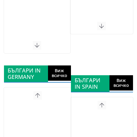
БЪЛГАРИ IN
Виж
всичко
GERMANY
БЪЛГАРИ
Виж
всичко
IN SPAIN