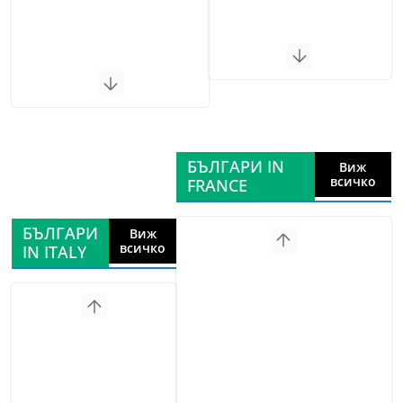
БЪЛГАРИ IN
Виж
всичко
FRANCE
БЪЛГАРИ
Виж
всичко
IN ITALY