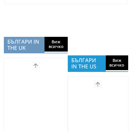
БЪЛГАРИ IN
Виж
всичко
THE UK
БЪЛГАРИ
Виж
всичко
IN THE US