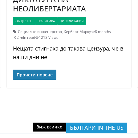
НЕОЛИБЕРТАРИАТА
ОБЩЕСТВО
ПОЛИТИКА
ЦИВИЛИЗАЦИЯ
Социално инженерство
,
Херберт Маркузе
8 months
2 min read
1213 Views
Нещата стигнаха до такава цензура, че в
наши дни не
Прочети повече
БЪЛГАРИ IN THE US
Виж всичко