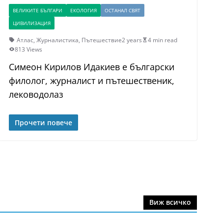
ВЕЛИКИТЕ БЪЛГАРИ
ЕКОЛОГИЯ
ОСТАНАЛ СВЯТ
ЦИВИЛИЗАЦИЯ
Атлас
,
Журналистика
,
Пътешествие
2 years
4 min read
813 Views
Симеон Кирилов Идакиев е български
филолог, журналист и пътешественик,
леководолаз
Прочети повече
Виж всичко