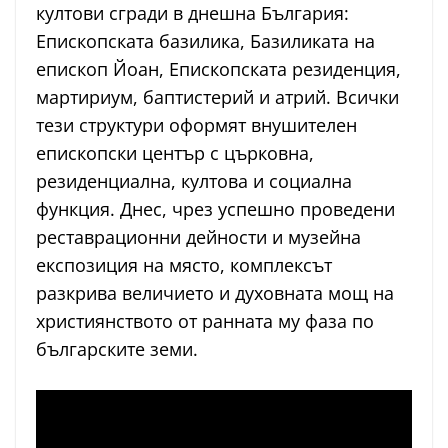
култови сгради в днешна България:
Епископската базилика, Базиликата на
епископ Йоан, Епископската резиденция,
мартириум, баптистерий и атрий. Всички
тези структури оформят внушителен
епископски център с църковна,
резиденциална, култова и социална
функция. Днес, чрез успешно проведени
реставрационни дейности и музейна
експозиция на място, комплексът
разкрива величието и духовната мощ на
християнството от ранната му фаза по
българските земи.