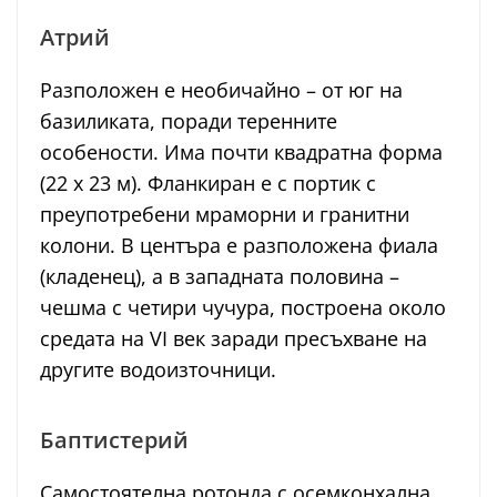
Атрий
Разположен е необичайно – от юг на
базиликата, поради теренните
особености. Има почти квадратна форма
(22 х 23 м). Фланкиран е с портик с
преупотребени мраморни и гранитни
колони. В центъра е разположена фиала
(кладенец), а в западната половина –
чешма с четири чучура, построена около
средата на VI век заради пресъхване на
другите водоизточници.
Баптистерий
Самостоятелна ротонда с осемконхална