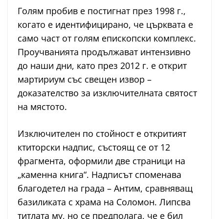
Голям пробив е постигнат през 1998 г.,
когато е идентифицирано, че църквата е
само част от голям епископски комплекс.
Проучванията продължават интензивно
до наши дни, като през 2012 г. е открит
мартириум със свещен извор –
доказателство за изключителната святост
на мястото.
Изключителен по стойност е откритият
ктиторски надпис, състоящ се от 12
фрагмента, оформили две страници на
„каменна книга“. Надписът споменава
благодетел на града – Антим, сравняващ
базиликата с храма на Соломон. Липсва
титлата му, но се предполага, че е бил