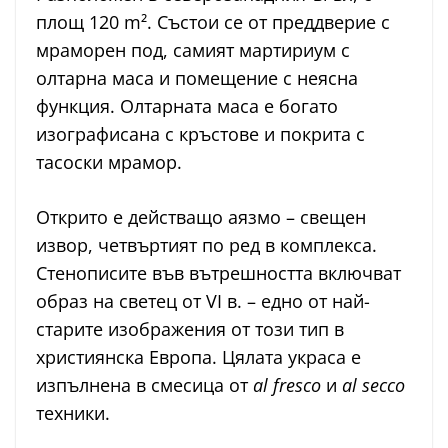
площ 120 m². Състои се от преддверие с
мраморен под, самият мартириум с
олтарна маса и помещение с неясна
функция. Олтарната маса е богато
изографисана с кръстове и покрита с
тасоски мрамор.
Открито е действащо аязмо – свещен
извор, четвъртият по ред в комплекса.
Стенописите във вътрешността включват
образ на светец от VI в. – едно от най-
старите изображения от този тип в
християнска Европа. Цялата украса е
изпълнена в смесица от
al fresco
и
al secco
техники.