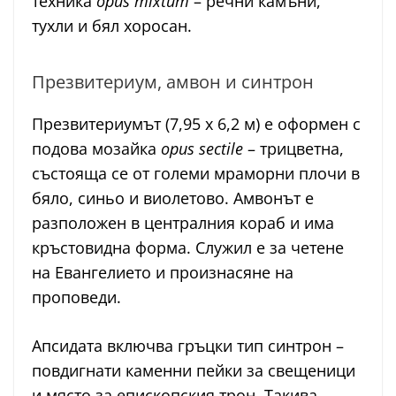
техника
opus mixtum
– речни камъни,
тухли и бял хоросан.
Презвитериум, амвон и синтрон
Презвитериумът (7,95 x 6,2 м) е оформен с
подова мозайка
opus sectile
– трицветна,
състояща се от големи мраморни плочи в
бяло, синьо и виолетово. Амвонът е
разположен в централния кораб и има
кръстовидна форма. Служил е за четене
на Евангелието и произнасяне на
проповеди.
Апсидата включва гръцки тип синтрон –
повдигнати каменни пейки за свещеници
и място за епископския трон. Такива