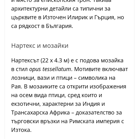
архитектурни детайли са типични за
църквите в Източен Илирик и Гърция, но
са рядкост в България.
Нартекс и мозайки
Нартексът (22 x 4.3 м) е с подова мозайка
в стил
opus tessellatum
. Мотивите включват
лозници, вази и птици – символика на
Рая. В мозаиките са открити изображения
на осем вида птици, сред които и
екзотични, характерни за Индия и
Трансахарска Африка – доказателство за
търговски връзки на Римската империя с
Изтока.