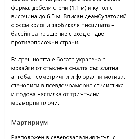
форма, дебели стени (1.1 м) и купол с
височина до 6.5 м. Вписан деамбулаторий
с осем колони заобикаля писцината –
басейн за кръщение с вход от две
противоположни страни.
Вътрешността е богато украсена с
мозайки от стъклена смалта със златна
ангоба, геометрични и флорални мотиви,
стенописи в псевдомраморна стилистика
и подова настилка от триъгълни
мраморни плочи.
Мартириум
Разположен в северозападния ъгъл, с