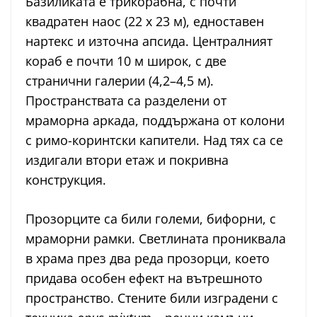
Базиликата е трикорабна, с почти
квадратен наос (22 х 23 м), едноставен
нартекс и източна апсида. Централният
кораб е почти 10 м широк, с две
странични галерии (4,2–4,5 м).
Пространствата са разделени от
мраморна аркада, поддържана от колони
с римо-коринтски капители. Над тях са се
издигали втори етаж и покривна
конструкция.
Прозорците са били големи, бифорни, с
мраморни рамки. Светлината прониквала
в храма през два реда прозорци, което
придава особен ефект на вътрешното
пространство. Стените били изградени с