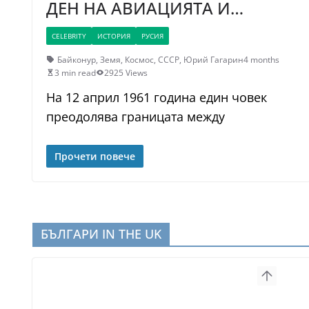
ДЕН НА АВИАЦИЯТА И…
CELEBRITY
ИСТОРИЯ
РУСИЯ
Байконур
,
Земя
,
Космос
,
СССР
,
Юрий Гагарин
4 months
3 min read
2925 Views
На 12 април 1961 година един човек
преодолява границата между
Прочети повече
БЪЛГАРИ IN THE UK