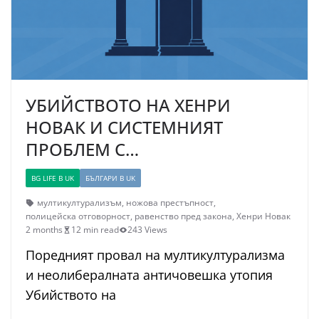
УБИЙСТВОТО НА ХЕНРИ
НОВАК И СИСТЕМНИЯТ
ПРОБЛЕМ С…
BG LIFE В UK
БЪЛГАРИ В UK
мултикултурализъм
,
ножова престъпност
,
полицейска отговорност
,
равенство пред закона
,
Хенри Новак
2 months
12 min read
243 Views
Поредният провал на мултикултурализма
и неолибералната античовешка утопия
Убийството на