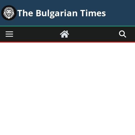
Skip
The Bulgarian Times
to
content