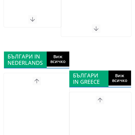
БЪЛГАРИ IN
Виж
всичко
NEDERLANDS
БЪЛГАРИ
Виж
всичко
IN GREECE