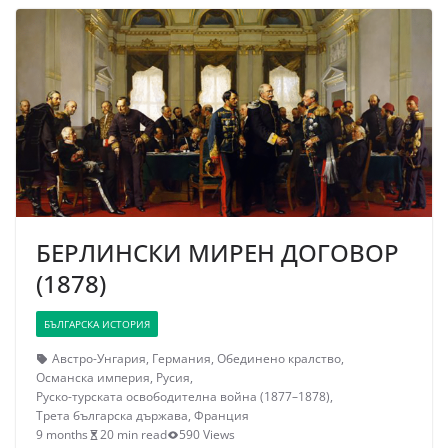
БЕРЛИНСКИ МИРЕН ДОГОВОР
(1878)
БЪЛГАРСКА ИСТОРИЯ
Австро-Унгария
,
Германия
,
Обединено кралство
,
Османска империя
,
Русия
,
Руско-турската освободителна война (1877–1878)
,
Трета българска държава
,
Франция
9 months
20 min read
590 Views