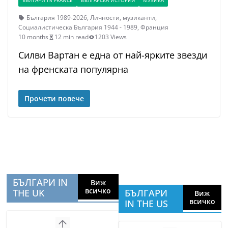
БЪЛГАРИ IN FRANCE
БЪЛГАРСКА ИСТОРИЯ
МУЗИКА
България 1989-2026
,
Личности
,
музиканти
,
Социалистическа България 1944 - 1989
,
Франция
10 months
12 min read
1203 Views
Силви Вартан е една от най-ярките звезди
на френската популярна
Прочети повече
БЪЛГАРИ IN
Виж
всичко
THE UK
БЪЛГАРИ
Виж
всичко
IN THE US