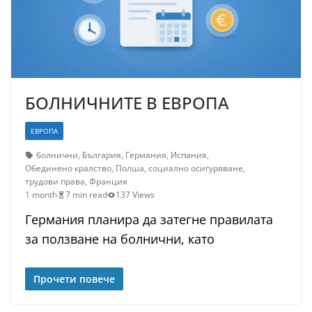
БОЛНИЧНИТЕ В ЕВРОПА
ЕВРОПА
болнични
,
България
,
Германия
,
Испания
,
Обединено кралство
,
Полша
,
социално осигуряване
,
трудови права
,
Франция
1 month
7 min read
137 Views
Германия планира да затегне правилата
за ползване на болнични, като
Прочети повече