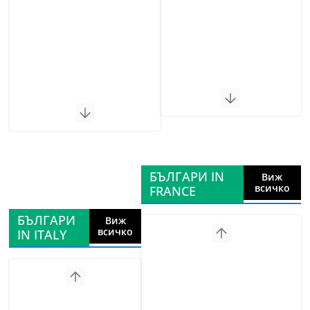
БЪЛГАРИ IN
Виж
всичко
FRANCE
БЪЛГАРИ
Виж
всичко
IN ITALY