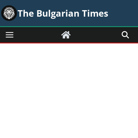
Skip
The Bulgarian Times
to
content