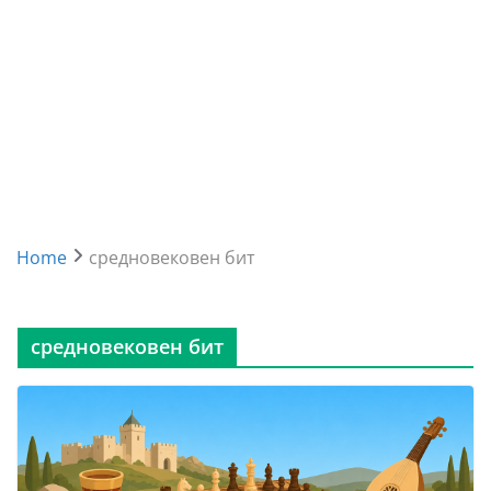
Home
средновековен бит
средновековен бит