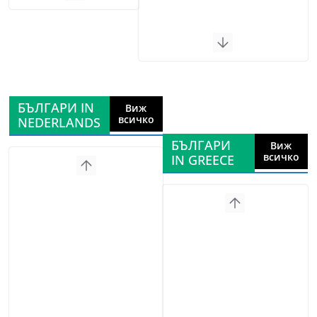
БЪЛГАРИ IN
Виж
всичко
NEDERLANDS
БЪЛГАРИ
Виж
всичко
IN GREECE