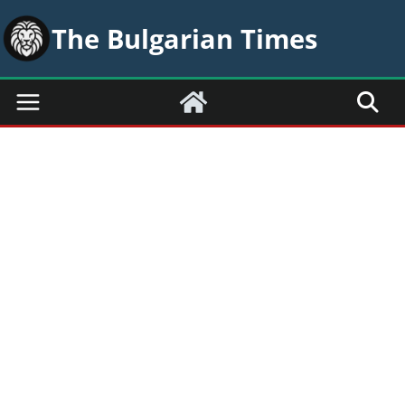
Skip
The Bulgarian Times
to
content