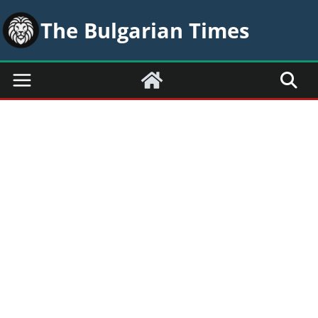
Skip
The Bulgarian Times
to
content