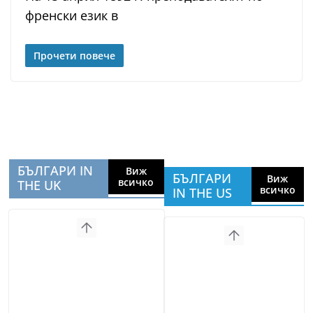
френски език в
Прочети повече
БЪЛГАРИ IN
Виж
БЪЛГАРИ
Виж
всичко
THE UK
всичко
IN THE US