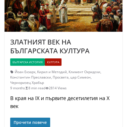
ЗЛАТНИЯТ ВЕК НА
БЪЛГАРСКАТА КУЛТУРА
БЪЛГАРСКА ИСТОРИЯ
КУЛТУРА
Йоан Екзарх
,
Кирил и Методий
,
Климент Охридски
,
Константин Преславски
,
Просвета
,
цар Симеон
,
Черноризец Храбър
9 months
8 min read
2814 Views
В края на IX и първите десетилетия на X
век
Прочети повече