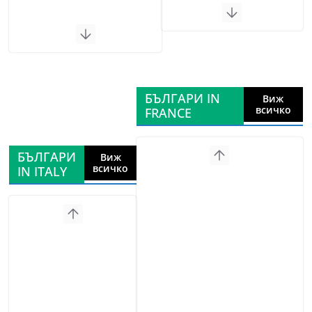
БЪЛГАРИ IN
Виж
всичко
FRANCE
БЪЛГАРИ
Виж
всичко
IN ITALY