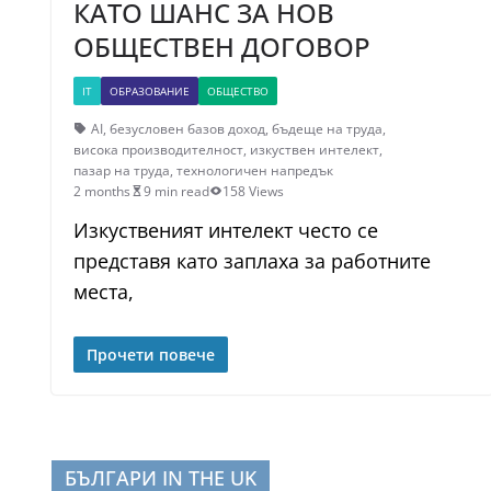
КАТО ШАНС ЗА НОВ
ОБЩЕСТВЕН ДОГОВОР
IT
ОБРАЗОВАНИЕ
ОБЩЕСТВО
AI
,
безусловен базов доход
,
бъдеще на труда
,
висока производителност
,
изкуствен интелект
,
пазар на труда
,
технологичен напредък
2 months
9 min read
158 Views
Изкуственият интелект често се
представя като заплаха за работните
места,
Прочети повече
БЪЛГАРИ IN THE UK