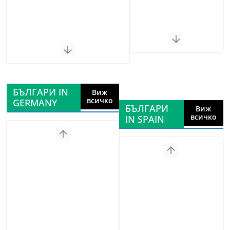
БЪЛГАРИ IN
Виж
всичко
GERMANY
БЪЛГАРИ
Виж
всичко
IN SPAIN