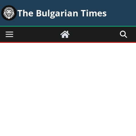
Skip
The Bulgarian Times
to
content