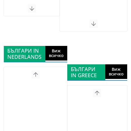
БЪЛГАРИ IN
Виж
всичко
NEDERLANDS
БЪЛГАРИ
Виж
всичко
IN GREECE