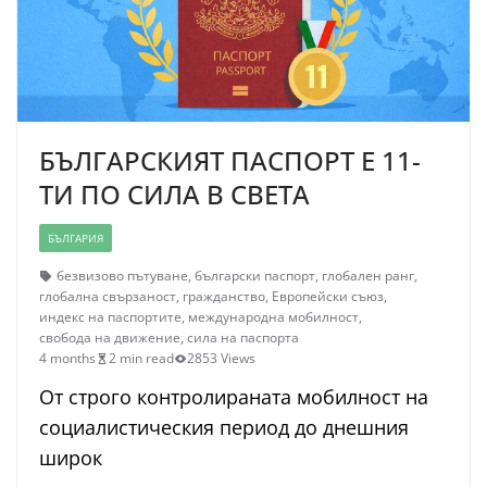
БЪЛГАРСКИЯТ ПАСПОРТ Е 11-
ТИ ПО СИЛА В СВЕТА
БЪЛГАРИЯ
безвизово пътуване
,
български паспорт
,
глобален ранг
,
глобална свързаност
,
гражданство
,
Европейски съюз
,
индекс на паспортите
,
международна мобилност
,
свобода на движение
,
сила на паспорта
4 months
2 min read
2853 Views
От строго контролираната мобилност на
социалистическия период до днешния
широк