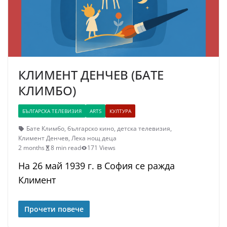
КЛИМЕНТ ДЕНЧЕВ (БАТЕ
КЛИМБО)
БЪЛГАРСКА ТЕЛЕВИЗИЯ
ARTS
КУЛТУРА
Бате Климбо
,
българско кино
,
детска телевизия
,
Климент Денчев
,
Лека нощ деца
2 months
8 min read
171 Views
На 26 май 1939 г. в София се ражда
Климент
Прочети повече