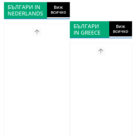
БЪЛГАРИ IN
Виж
всичко
NEDERLANDS
БЪЛГАРИ
Виж
всичко
IN GREECE