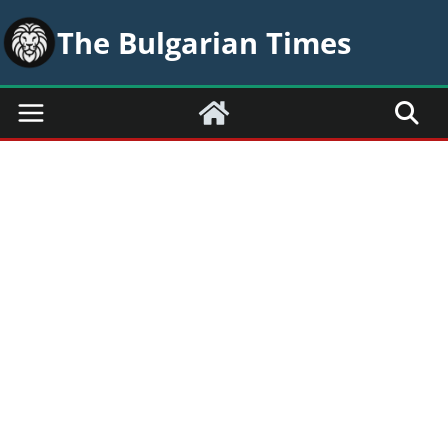
Skip
The Bulgarian Times
to
content