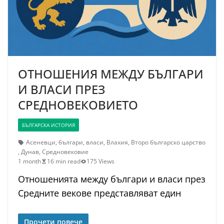
ОТНОШЕНИЯ МЕЖДУ БЪЛГАРИ
И ВЛАСИ ПРЕЗ
СРЕДНОВЕКОВИЕТО
БЪЛГАРСКА ИСТОРИЯ
Асеневци
,
българи
,
власи
,
Влахия
,
Второ българско царство
,
Дунав
,
Средновековие
1 month
16 min read
175 Views
Отношенията между българи и власи през
Средните векове представляват един
Прочети повече