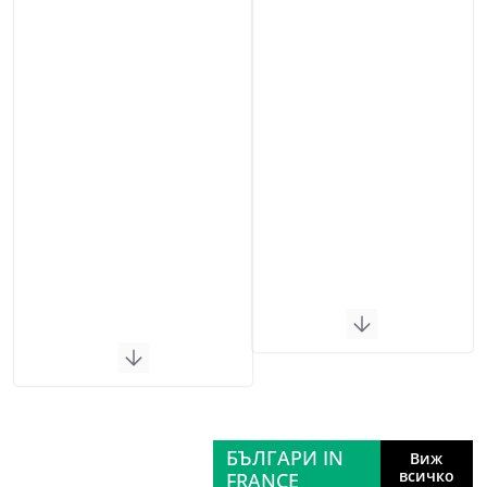
БЪЛГАРИ IN
Виж
всичко
FRANCE