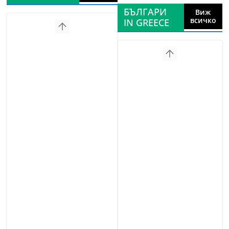
БЪЛГАРИ
Виж
всичко
IN GREECE