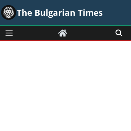
Skip
The Bulgarian Times
to
content