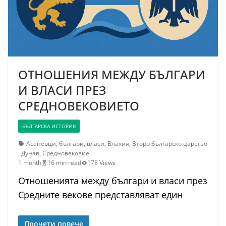
ОТНОШЕНИЯ МЕЖДУ БЪЛГАРИ
И ВЛАСИ ПРЕЗ
СРЕДНОВЕКОВИЕТО
БЪЛГАРСКА ИСТОРИЯ
Асеневци
,
българи
,
власи
,
Влахия
,
Второ българско царство
,
Дунав
,
Средновековие
1 month
16 min read
178 Views
Отношенията между българи и власи през
Средните векове представляват един
Прочети повече