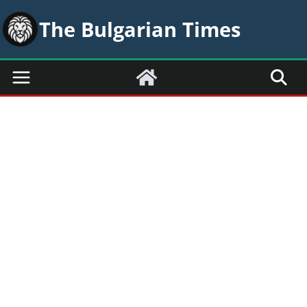
Skip
The Bulgarian Times
to
content