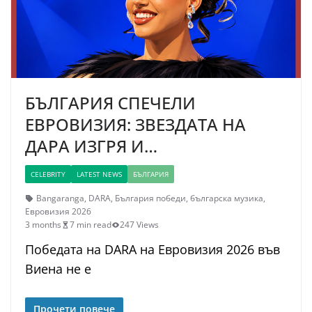
БЪЛГАРИЯ СПЕЧЕЛИ
ЕВРОВИЗИЯ: ЗВЕЗДАТА НА
ДАРА ИЗГРЯ И…
CELEBRITY
LATEST NEWS
БЪЛГАРИЯ
Bangaranga
,
DARA
,
България победи
,
българска музика
,
Евровизия 2026
3 months
7 min read
247 Views
Победата на DARA на Евровизия 2026 във
Виена не е
Прочети повече