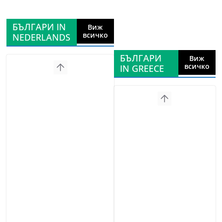
БЪЛГАРИ IN
Виж
всичко
NEDERLANDS
БЪЛГАРИ
Виж
всичко
IN GREECE