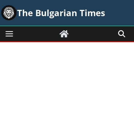
Skip
The Bulgarian Times
to
content