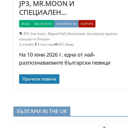
JP3, MR.MOON И
СПЕЦИАЛЕН…
MUSIC
BG LIFE В UK
БЪЛГАРИ В UK
КУЛТУРА
JP3
,
live music
,
Regent Hall
,
Белослава
,
българска музика
,
концерт в Лондон
2 months
4 min read
267 Views
На 10 юни 2026 г. една от най-
разпознаваемите български певици
Прочети повече
БЪЛГАРИ IN THE UK