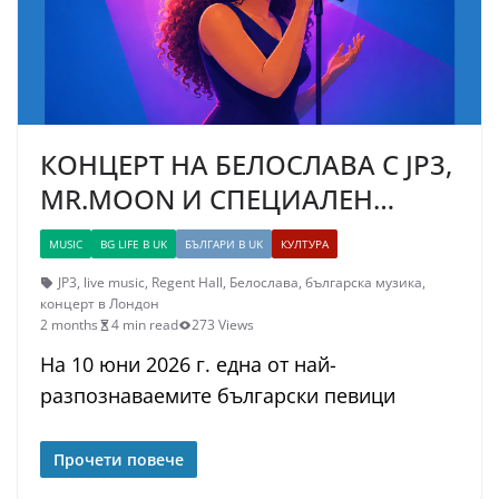
КОНЦЕРТ НА БЕЛОСЛАВА С JP3,
MR.MOON И СПЕЦИАЛЕН…
MUSIC
BG LIFE В UK
БЪЛГАРИ В UK
КУЛТУРА
JP3
,
live music
,
Regent Hall
,
Белослава
,
българска музика
,
концерт в Лондон
2 months
4 min read
273 Views
На 10 юни 2026 г. една от най-
разпознаваемите български певици
Прочети повече