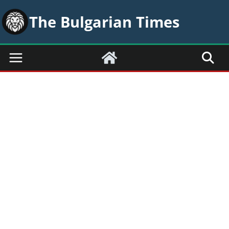
Skip
The Bulgarian Times
to
content