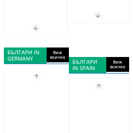
БЪЛГАРИ IN
Виж
всичко
GERMANY
БЪЛГАРИ
Виж
всичко
IN SPAIN