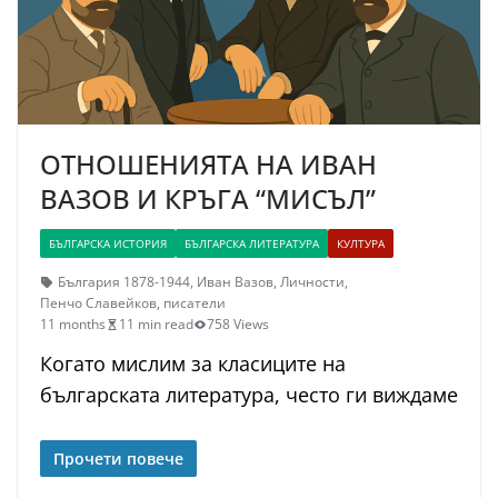
ОТНОШЕНИЯТА НА ИВАН
ВАЗОВ И КРЪГА “МИСЪЛ”
БЪЛГАРСКА ИСТОРИЯ
БЪЛГАРСКА ЛИТЕРАТУРА
КУЛТУРА
България 1878-1944
,
Иван Вазов
,
Личности
,
Пенчо Славейков
,
писатели
11 months
11 min read
758 Views
Когато мислим за класиците на
българската литература, често ги виждаме
Прочети повече