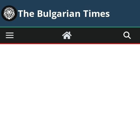
Skip
The Bulgarian Times
to
content