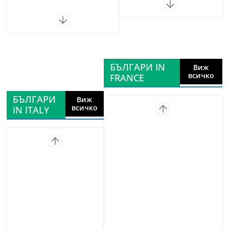
БЪЛГАРИ IN
Виж
всичко
FRANCE
БЪЛГАРИ
Виж
всичко
IN ITALY