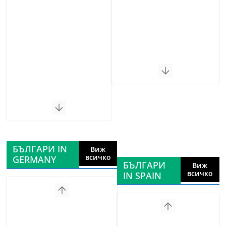
БЪЛГАРИ IN
Виж
всичко
GERMANY
БЪЛГАРИ
Виж
всичко
IN SPAIN