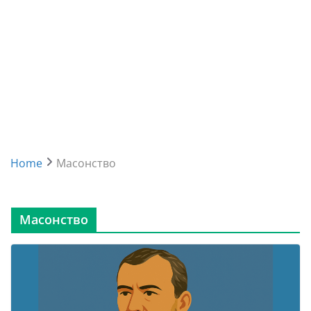
Home
Масонство
Масонство