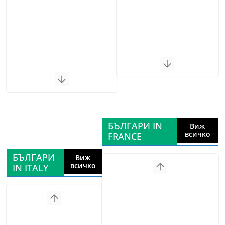
БЪЛГАРИ IN
Виж
всичко
FRANCE
БЪЛГАРИ
Виж
всичко
IN ITALY