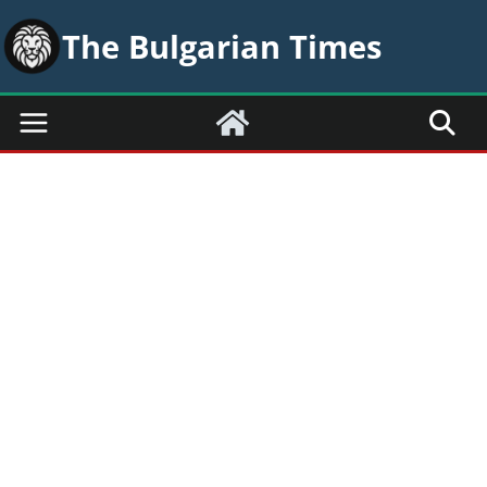
Skip
The Bulgarian Times
to
content