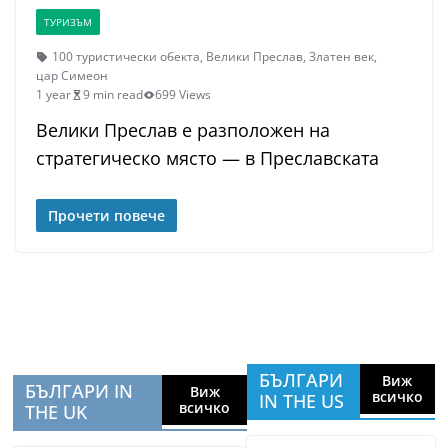
ТУРИЗЪМ
100 туристически обекта
,
Велики Преслав
,
Златен век
,
цар Симеон
1 year
9 min read
699 Views
Велики Преслав е разположен на
стратегическо място — в Преславската
Прочети повече
БЪЛГАРИ
Виж
БЪЛГАРИ IN
Виж
всичко
IN THE US
всичко
THE UK