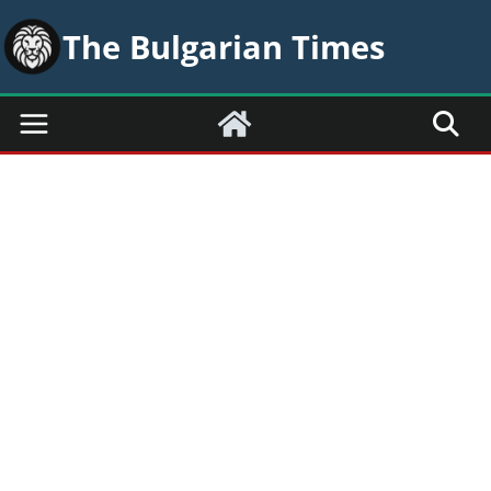
Skip
The Bulgarian Times
to
content