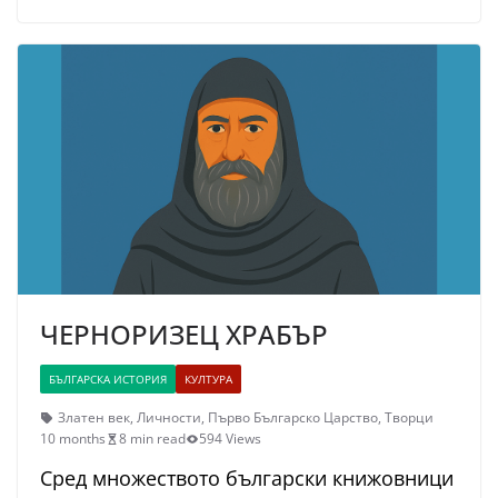
ЧЕРНОРИЗЕЦ ХРАБЪР
БЪЛГАРСКА ИСТОРИЯ
КУЛТУРА
Златен век
,
Личности
,
Първо Българско Царство
,
Творци
10 months
8 min read
594 Views
Сред множеството български книжовници