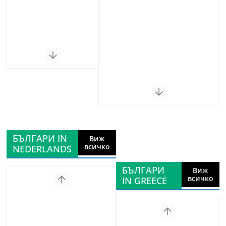
БЪЛГАРИ IN
Виж
всичко
NEDERLANDS
БЪЛГАРИ
Виж
всичко
IN GREECE