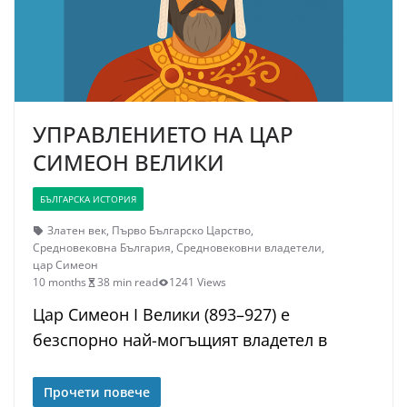
УПРАВЛЕНИЕТО НА ЦАР
СИМЕОН ВЕЛИКИ
БЪЛГАРСКА ИСТОРИЯ
Златен век
,
Първо Българско Царство
,
Средновековна България
,
Средновековни владетели
,
цар Симеон
10 months
38 min read
1241 Views
Цар Симеон I Велики (893–927) е
безспорно най-могъщият владетел в
Прочети повече