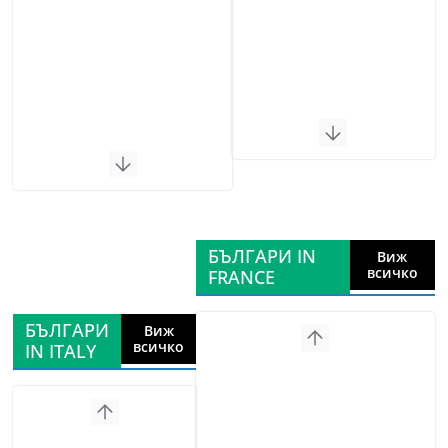
БЪЛГАРИ IN
Виж
всичко
FRANCE
БЪЛГАРИ
Виж
всичко
IN ITALY