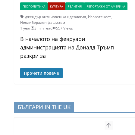
ГЕОПОЛИТИКА
КУЛТУРА
РЕЛИГИЯ
РЕПОРТАЖИ ОТ АМЕРИКА
джендър античовешка идеология
,
Извратеност
,
Неолиберален фашизъм
1 year
3 min read
557 Views
В началото на февруари
администрацията на Доналд Тръмп
разкри за
Прочети повече
БЪЛГАРИ IN THE UK