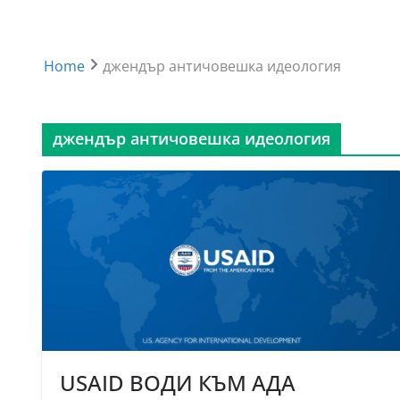
Home
джендър античовешка идеология
джендър античовешка идеология
USAID ВОДИ КЪМ АДА