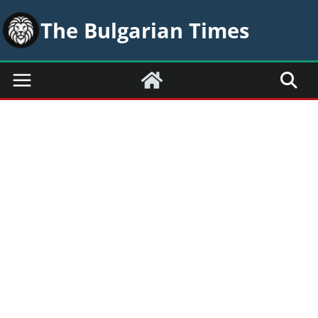
Skip
The Bulgarian Times
to
content