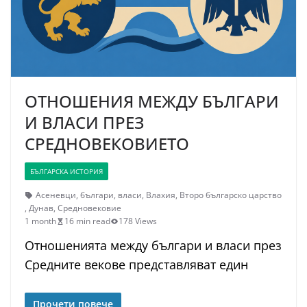
ОТНОШЕНИЯ МЕЖДУ БЪЛГАРИ
И ВЛАСИ ПРЕЗ
СРЕДНОВЕКОВИЕТО
БЪЛГАРСКА ИСТОРИЯ
Асеневци
,
българи
,
власи
,
Влахия
,
Второ българско царство
,
Дунав
,
Средновековие
1 month
16 min read
178 Views
Отношенията между българи и власи през
Средните векове представляват един
Прочети повече