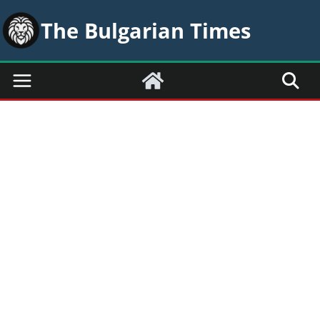
Skip
The Bulgarian Times
to
content