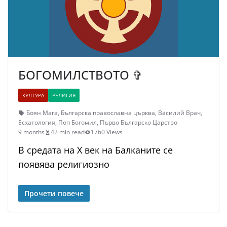
БОГОМИЛСТВОТО ✞
КУЛТУРА
РЕЛИГИЯ
Боян Мага
,
Българска православна църква
,
Василий Врач
,
Есхатология
,
Поп Богомил
,
Първо Българско Царство
9 months
42 min read
1760 Views
В средата на X век на Балканите се
появява религиозно
Прочети повече