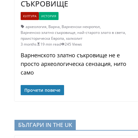
СЪКРОВИЩЕ
КУЛТУРА
ИСТОРИЯ
археология
,
Варна
,
Варненски некропол
,
Варненско златно съкровище
,
най-старото злато в света
,
праисторическа Европа
,
халколит
3 months
19 min read
245 Views
Варненското златно съкровище не е
просто археологическа сензация, нито
само
Прочети повече
БЪЛГАРИ IN THE UK