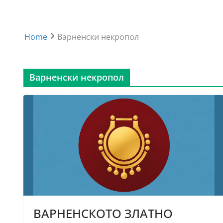
Home
Варненски некропол
Варненски некропол
ВАРНЕНСКОТО ЗЛАТНО