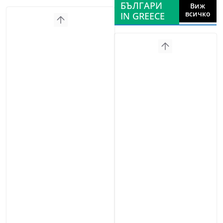
БЪЛГАРИ
Виж
всичко
IN GREECE