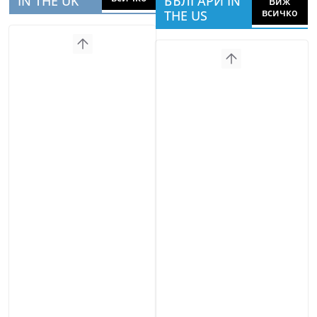
IN THE UK
БЪЛГАРИ IN
Виж
всичко
THE US