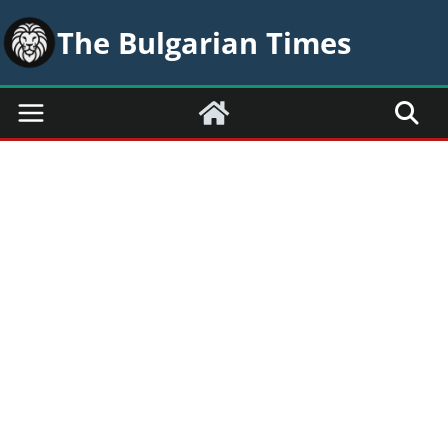
Skip
The Bulgarian Times
to
content