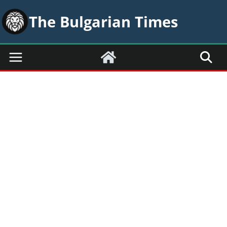
Skip
The Bulgarian Times
to
content