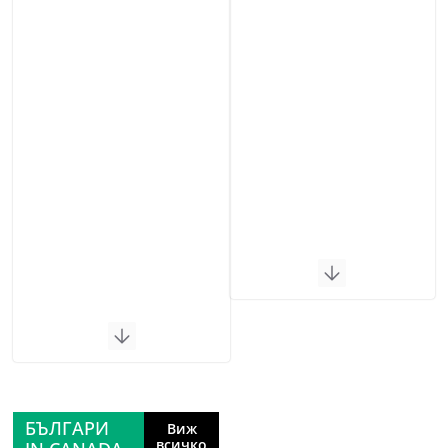
БЪЛГАРИ
Виж
всичко