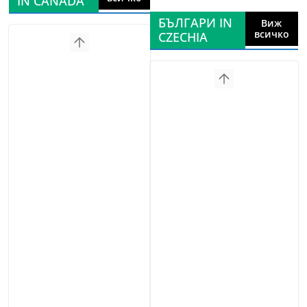
IN CANADA
БЪЛГАРИ IN
Виж
всичко
CZECHIA