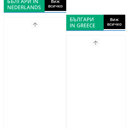
БЪЛГАРИ IN
Виж
всичко
NEDERLANDS
БЪЛГАРИ
Виж
всичко
IN GREECE