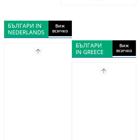
БЪЛГАРИ IN
Виж
всичко
NEDERLANDS
БЪЛГАРИ
Виж
всичко
IN GREECE