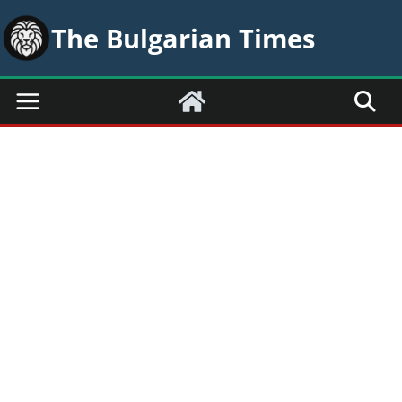
Skip
The Bulgarian Times
to
content