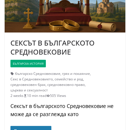
СЕКСЪТ В БЪЛГАРСКОТО
СРЕДНОВЕКОВИЕ
БЪЛГАРСКА ИСТОРИЯ
българско Средновековие
,
грях и покаяние
,
Секс в Средновековието
,
семейство и род
,
средновековен брак
,
средновековно право
,
църква и сексуалност
2 weeks
10 min read
505 Views
Сексът в българското Средновековие не
може да се разглежда като