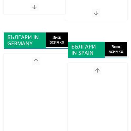
БЪЛГАРИ IN
Виж
всичко
GERMANY
БЪЛГАРИ
Виж
всичко
IN SPAIN