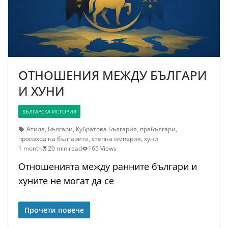
ОТНОШЕНИЯ МЕЖДУ БЪЛГАРИ
И ХУНИ
БЪЛГАРСКА ИСТОРИЯ
Атила
,
Българи
,
Кубратова България
,
прабългари
,
произход на българите
,
степна империя
,
хуни
1 month
20 min read
165 Views
Отношенията между ранните българи и
хуните не могат да се
Прочети повече