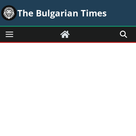
Skip
The Bulgarian Times
to
content