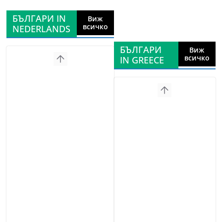
БЪЛГАРИ IN
Виж
всичко
NEDERLANDS
БЪЛГАРИ
Виж
всичко
IN GREECE