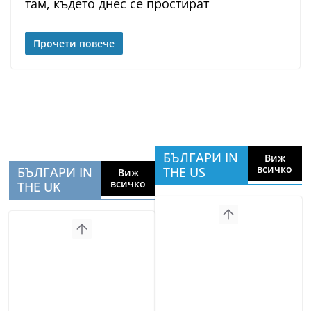
там, където днес се простират
Прочети повече
БЪЛГАРИ IN
Виж
всичко
БЪЛГАРИ IN
THE US
Виж
всичко
THE UK