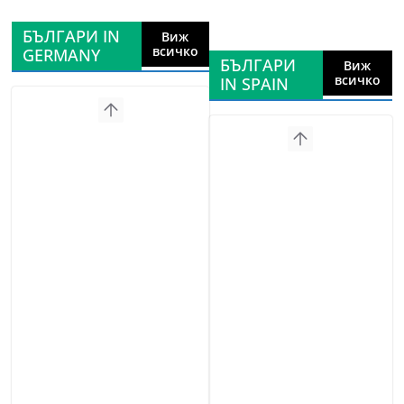
БЪЛГАРИ IN
Виж
всичко
GERMANY
БЪЛГАРИ
Виж
всичко
IN SPAIN