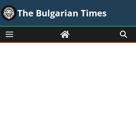
Skip
The Bulgarian Times
to
content