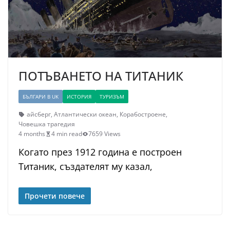
ПОТЪВАНЕТО НА ТИТАНИК
БЪЛГАРИ В UK
ИСТОРИЯ
ТУРИЗЪМ
айсберг
,
Атлантически океан
,
Корабостроене
,
Човешка трагедия
4 months
4 min read
7659 Views
Когато през 1912 година е построен
Титаник, създателят му казал,
Прочети повече