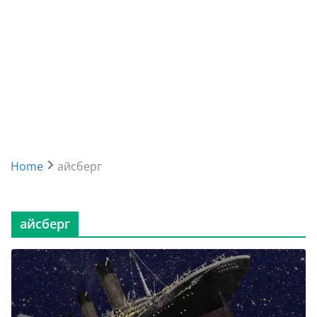
Home
айсберг
айсберг