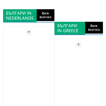
БЪЛГАРИ IN
Виж
всичко
NEDERLANDS
БЪЛГАРИ
Виж
всичко
IN GREECE